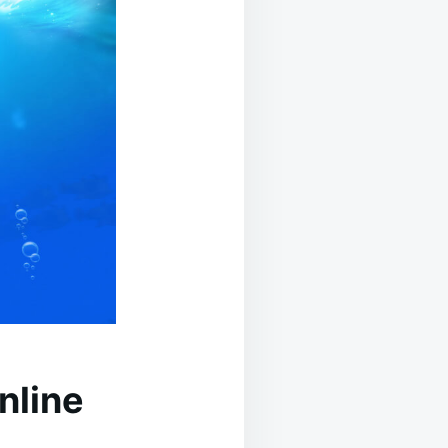
nline