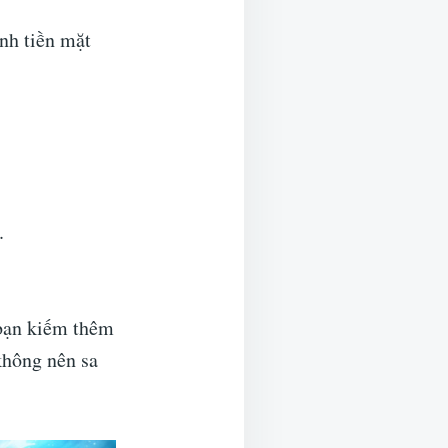
nh tiền mặt
.
 bạn kiếm thêm
không nên sa