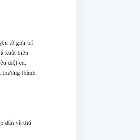
ếu tố giải trí
cá xuất hiện
êu diệt cá,
m thưởng thành
p dẫn và thú