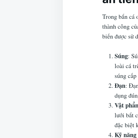
Trong bắn cá o
thành công của
biến được sử d
Súng
: Sú
loài cá t
súng cấp 
Đạn
: Đạn
dụng đúng
Vật phẩm
lưới bắt 
đặc biệt 
Kỹ năng 