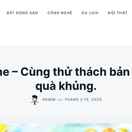
BẤT ĐỘNG SẢN
CÔNG NGHỆ
DU LỊCH
NỘI THẤT
ne – Cùng thử thách bản 
quà khủng.
vào
ADMIN
THÁNG 2 19, 2020