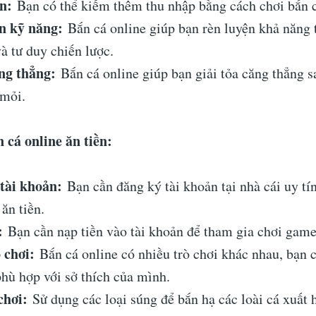
n:
Bạn có thể kiếm thêm thu nhập bằng cách chơi bắn c
n kỹ năng:
Bắn cá online giúp bạn rèn luyện khả năng t
à tư duy chiến lược.
ng thẳng:
Bắn cá online giúp bạn giải tỏa căng thẳng s
 mỏi.
 cá online ăn tiền:
tài khoản:
Bạn cần đăng ký tài khoản tại nhà cái uy tí
 ăn tiền.
:
Bạn cần nạp tiền vào tài khoản để tham gia chơi game
 chơi:
Bắn cá online có nhiều trò chơi khác nhau, bạn c
phù hợp với sở thích của mình.
chơi:
Sử dụng các loại súng để bắn hạ các loài cá xuất 