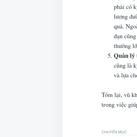
phải có k
lượng đư
quả. Ngoà
đạn cũng 
thưởng l
Quản lý 
cũng là k
và lựa ch
Tóm lại, vũ kh
trong việc giú
CHUYÊN MỤC