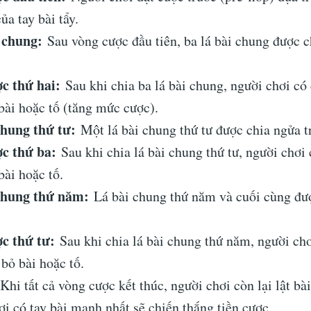
ủa tay bài tẩy.
 chung:
Sau vòng cược đầu tiên, ba lá bài chung được c
c thứ hai:
Sau khi chia ba lá bài chung, người chơi có 
bài hoặc tố (tăng mức cược).
chung thứ tư:
Một lá bài chung thứ tư được chia ngửa t
c thứ ba:
Sau khi chia lá bài chung thứ tư, người chơi 
bài hoặc tố.
chung thứ năm:
Lá bài chung thứ năm và cuối cùng đư
c thứ tư:
Sau khi chia lá bài chung thứ năm, người chơ
 bỏ bài hoặc tố.
Khi tất cả vòng cược kết thúc, người chơi còn lại lật bài
i có tay bài mạnh nhất sẽ chiến thắng tiền cược.