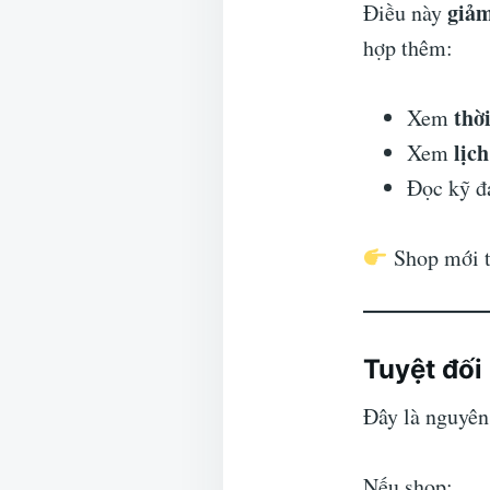
giảm
Điều này
hợp thêm:
thờ
Xem
lịch
Xem
Đọc kỹ đ
Shop mới to
Tuyệt đối
Đây là nguyên
Nếu shop: