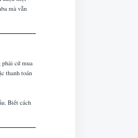
baba mà vẫn
g phải cứ mua
ặc thanh toán
ấu. Biết cách