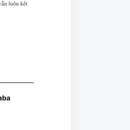
vẫn luôn kết
aba