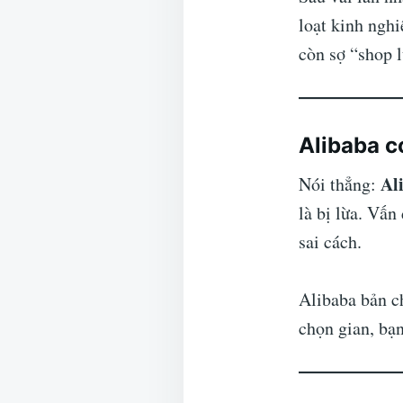
loạt kinh ngh
còn sợ “shop l
Alibaba c
Al
Nói thẳng:
là bị lừa. Vấ
sai cách.
Alibaba bản ch
chọn gian, bạn