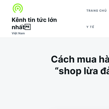
Nhảy
Tìm
đến
kiếm
TRANG CHỦ
nội
cho:
Kênh tin tức lớn
dung
nhất
Y TẾ
Việt Nam
Cách mua hàn
“shop lừa đ