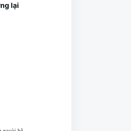
ng lại
n ngoài hệ