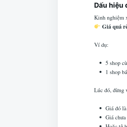
Dấu hiệu 
Kinh nghiệm 
Giá quá r
Ví dụ:
5 shop c
1 shop b
Lúc đó, đừng 
Giá đó l
Giá chưa
Hoặc tệ h