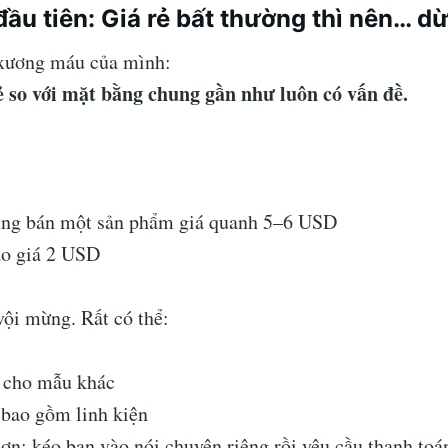
đầu tiên: Giá rẻ bất thường thì nên… dừ
xương máu của mình:
ẻ so với mặt bằng chung gần như luôn có vấn đề.
ùng bán một sản phẩm giá quanh 5–6 USD
áo giá 2 USD
vội mừng. Rất có thể:
à cho mẫu khác
 bao gồm linh kiện
ơn: kéo bạn vào nói chuyện riêng rồi yêu cầu thanh toá