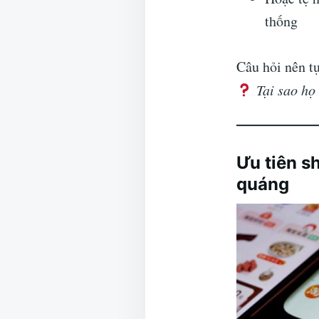
thống
Câu hỏi nên tự
Tại sao họ
Ưu tiên s
quáng