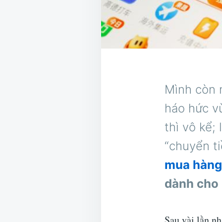
Mình còn 
háo hức v
thì vô kể;
“chuyển ti
mua hàng 
dành cho
Sau vài lần nh