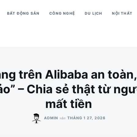
BẤT ĐỘNG SẢN
CÔNG NGHỆ
DU LỊCH
NỘI THẤT
g trên Alibaba an toàn,
ảo” – Chia sẻ thật từ ngư
mất tiền
vào
ADMIN
THÁNG 1 27, 2026