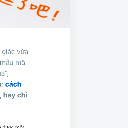
 giác vừa
, mẫu mã
a”,
i:
cách
, hay chỉ
ra được một