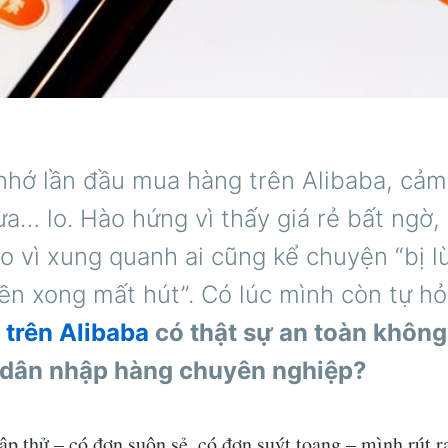
nhớ lần đầu mua hàng trên Alibaba, cảm
ừa… lo. Hào hứng vì thấy giá rẻ bất ngờ
 lo vì xung quanh ai cũng kể chuyện “bị lừ
ền xong mất hút”. Có lúc mình còn tự hỏ
trên Alibaba
có thật sự an toàn không
 dân nhập hàng chuyên nghiệp?
ập thử – có đơn suôn sẻ, có đơn suýt toang – mình rút 